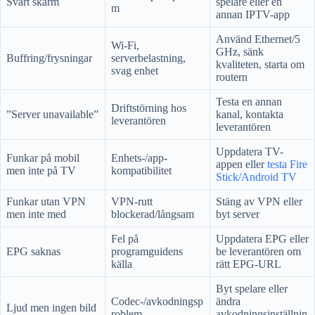
Svart skärm
spelare eller en
m
annan IPTV-app
Använd Ethernet/5
Wi-Fi,
GHz, sänk
Buffring/frysningar
serverbelastning,
kvaliteten, starta om
svag enhet
routern
Testa en annan
Driftstörning hos
”Server unavailable”
kanal, kontakta
leverantören
leverantören
Uppdatera TV-
Funkar på mobil
Enhets-/app-
appen eller
testa Fire
men inte på TV
kompatibilitet
Stick/Android TV
Funkar utan VPN
VPN-rutt
Stäng av VPN eller
men inte med
blockerad/långsam
byt server
Fel på
Uppdatera EPG eller
EPG saknas
programguidens
be leverantören om
källa
rätt EPG-URL
Byt spelare eller
Codec-/avkodningsp
ändra
Ljud men ingen bild
roblem
avkodningsinställnin