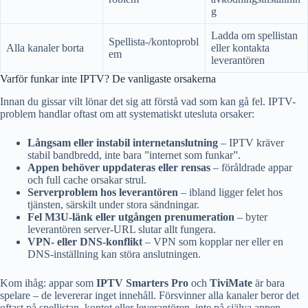
g
Ladda om spellistan
Spellista-/kontoprobl
Alla kanaler borta
eller kontakta
em
leverantören
Varför funkar inte IPTV? De vanligaste orsakerna
Innan du gissar vilt lönar det sig att förstå vad som kan gå fel. IPTV-
problem handlar oftast om att systematiskt utesluta orsaker:
Långsam eller instabil internetanslutning
– IPTV kräver
stabil bandbredd, inte bara ”internet som funkar”.
Appen behöver uppdateras eller rensas
– föråldrade appar
och full cache orsakar strul.
Serverproblem hos leverantören
– ibland ligger felet hos
tjänsten, särskilt under stora sändningar.
Fel M3U-länk eller utgången prenumeration
– byter
leverantören server-URL slutar allt fungera.
VPN- eller DNS-konflikt
– VPN som kopplar ner eller en
DNS-inställning kan störa anslutningen.
Kom ihåg: appar som
IPTV Smarters Pro
och
TiviMate
är bara
spelare – de levererar inget innehåll. Försvinner alla kanaler beror det
oftast på spellistan, kontot eller leverantören, inte på själva appen.