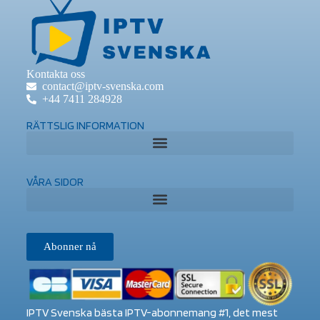
Kontakta oss
contact@iptv-svenska.com
+44 7411 284928
RÄTTSLIG INFORMATION
VÅRA SIDOR
Abonner nå
IPTV Svenska bästa IPTV-abonnemang #1, det mest