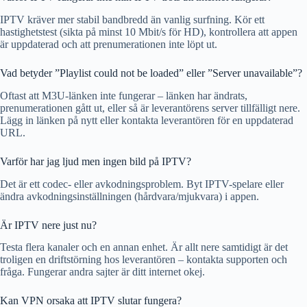
IPTV kräver mer stabil bandbredd än vanlig surfning. Kör ett
hastighetstest (sikta på minst 10 Mbit/s för HD), kontrollera att appen
är uppdaterad och att prenumerationen inte löpt ut.
Vad betyder ”Playlist could not be loaded” eller ”Server unavailable”?
Oftast att M3U-länken inte fungerar – länken har ändrats,
prenumerationen gått ut, eller så är leverantörens server tillfälligt nere.
Lägg in länken på nytt eller kontakta leverantören för en uppdaterad
URL.
Varför har jag ljud men ingen bild på IPTV?
Det är ett codec- eller avkodningsproblem. Byt IPTV-spelare eller
ändra avkodningsinställningen (hårdvara/mjukvara) i appen.
Är IPTV nere just nu?
Testa flera kanaler och en annan enhet. Är allt nere samtidigt är det
troligen en driftstörning hos leverantören – kontakta supporten och
fråga. Fungerar andra sajter är ditt internet okej.
Kan VPN orsaka att IPTV slutar fungera?