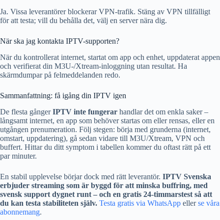
Ja. Vissa leverantörer blockerar VPN-trafik. Stäng av VPN tillfälligt
för att testa; vill du behålla det, välj en server nära dig.
När ska jag kontakta IPTV-supporten?
När du kontrollerat internet, startat om app och enhet, uppdaterat appen
och verifierat din M3U-/Xtream-inloggning utan resultat. Ha
skärmdumpar på felmeddelanden redo.
Sammanfattning: få igång din IPTV igen
De flesta gånger
IPTV inte fungerar
handlar det om enkla saker –
långsamt internet, en app som behöver startas om eller rensas, eller en
utgången prenumeration. Följ stegen: börja med grunderna (internet,
omstart, uppdatering), gå sedan vidare till M3U/Xtream, VPN och
buffert. Hittar du ditt symptom i tabellen kommer du oftast rätt på ett
par minuter.
En stabil upplevelse börjar dock med rätt leverantör.
IPTV Svenska
erbjuder streaming som är byggd för att minska buffring, med
svensk support dygnet runt – och en gratis 24-timmarstest så att
du kan testa stabiliteten själv.
Testa gratis via WhatsApp
eller
se våra
abonnemang
.