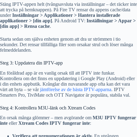
Stäng IPTV-appen helt (tvångsavsluta via inställningar – det räcker inte
att trycka på hemknappen). På Fire TV rensar du appens cache/data
under
Inställningar > Applikationer > Hantera installerade
applikationer > [din app]
. På Android TV:
Inställningar > Appar >
[din app] > Rensa cache
.
Starta sedan om själva enheten genom att dra ur strömmen i tio
sekunder. Det rensar tillfälliga filer som orsakar strul och löser många
felmeddelanden.
Steg 3: Uppdatera din IPTV-app
En föråldrad app är en vanlig orsak till att IPTV inte funkar.
Kontrollera om det finns en uppdatering i Google Play (Android) eller
i din enhets appbutik. Krånglar din nuvarande app ofta kan det vara
värt att byta – se vår
jämförelse av de bästa IPTV-apparna
. IPTV
Smarters Pro, TiviMate och OTT Navigator är populära, stabila val.
Steg 4: Kontrollera M3U-länk och Xtream Codes
En orsak många glömmer – men avgörande om
M3U IPTV fungerar
inte
eller
Xtream Codes IPTV fungerar inte
:
Verifiera att prenumerationen är aktiv.
En utgången