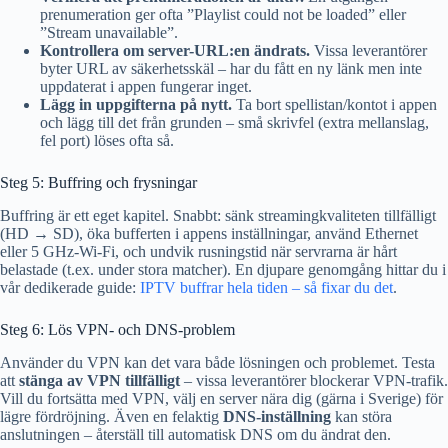
prenumeration ger ofta ”Playlist could not be loaded” eller
”Stream unavailable”.
Kontrollera om server-URL:en ändrats.
Vissa leverantörer
byter URL av säkerhetsskäl – har du fått en ny länk men inte
uppdaterat i appen fungerar inget.
Lägg in uppgifterna på nytt.
Ta bort spellistan/kontot i appen
och lägg till det från grunden – små skrivfel (extra mellanslag,
fel port) löses ofta så.
Steg 5: Buffring och frysningar
Buffring är ett eget kapitel. Snabbt: sänk streamingkvaliteten tillfälligt
(HD → SD), öka bufferten i appens inställningar, använd Ethernet
eller 5 GHz-Wi-Fi, och undvik rusningstid när servrarna är hårt
belastade (t.ex. under stora matcher). En djupare genomgång hittar du i
vår dedikerade guide:
IPTV buffrar hela tiden – så fixar du det
.
Steg 6: Lös VPN- och DNS-problem
Använder du VPN kan det vara både lösningen och problemet. Testa
att
stänga av VPN tillfälligt
– vissa leverantörer blockerar VPN-trafik.
Vill du fortsätta med VPN, välj en server nära dig (gärna i Sverige) för
lägre fördröjning. Även en felaktig
DNS-inställning
kan störa
anslutningen – återställ till automatisk DNS om du ändrat den.