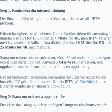
Steg 1: Kontrollera din internetanslutning
Det första du alltid ska göra – det löser majoriteten av alla IPTV-
problem.
Kör ett hastighetstest på enheten. Generella riktmärken för streaming är
ungefär 5 Mbit/s för 1080p och 15+ Mbit/s för 4K, men IPTV varierar
med leverantör och källa – sikta därför på minst
10 Mbit/s för HD
och
25 Mbit/s för 4K
med marginal.
Starta om routern: dra ur strömmen, vänta 30 sekunder, koppla in igen
och låt den starta upp helt. Använd
5 GHz-Wi-Fi
när det går, och
uppdatera routerns firmware om det finns en uppdatering.
Byt till trådbunden anslutning om möjligt. En Ethernet-kabel till din
box eller TV gör ofta underverk. Kör du IPTV på
Fire Stick
kan en
Ethernet-adapter ge en stabilare uppkoppling.
Steg 2: Starta om och rensa appens cache
Det klassiska ”stäng av och sätt på igen” fungerar förvånansvärt ofta.