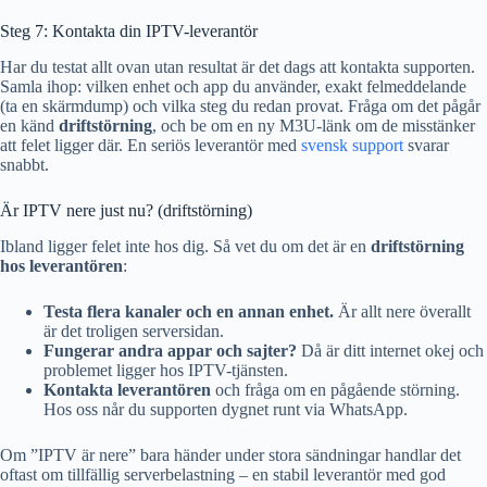
Steg 7: Kontakta din IPTV-leverantör
Har du testat allt ovan utan resultat är det dags att kontakta supporten.
Samla ihop: vilken enhet och app du använder, exakt felmeddelande
(ta en skärmdump) och vilka steg du redan provat. Fråga om det pågår
en känd
driftstörning
, och be om en ny M3U-länk om de misstänker
att felet ligger där. En seriös leverantör med
svensk support
svarar
snabbt.
Är IPTV nere just nu? (driftstörning)
Ibland ligger felet inte hos dig. Så vet du om det är en
driftstörning
hos leverantören
:
Testa flera kanaler och en annan enhet.
Är allt nere överallt
är det troligen serversidan.
Fungerar andra appar och sajter?
Då är ditt internet okej och
problemet ligger hos IPTV-tjänsten.
Kontakta leverantören
och fråga om en pågående störning.
Hos oss når du supporten dygnet runt via WhatsApp.
Om ”IPTV är nere” bara händer under stora sändningar handlar det
oftast om tillfällig serverbelastning – en stabil leverantör med god