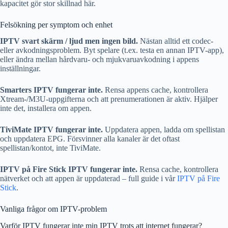
kapacitet gör stor skillnad här.
Felsökning per symptom och enhet
IPTV svart skärm / ljud men ingen bild.
Nästan alltid ett codec-
eller avkodningsproblem. Byt spelare (t.ex. testa en annan IPTV-app),
eller ändra mellan hårdvaru- och mjukvaruavkodning i appens
inställningar.
Smarters IPTV fungerar inte.
Rensa appens cache, kontrollera
Xtream-/M3U-uppgifterna och att prenumerationen är aktiv. Hjälper
inte det, installera om appen.
TiviMate IPTV fungerar inte.
Uppdatera appen, ladda om spellistan
och uppdatera EPG. Försvinner alla kanaler är det oftast
spellistan/kontot, inte TiviMate.
IPTV på Fire Stick IPTV fungerar inte.
Rensa cache, kontrollera
nätverket och att appen är uppdaterad – full guide i vår
IPTV på Fire
Stick
.
Vanliga frågor om IPTV-problem
Varför IPTV fungerar inte min IPTV trots att internet fungerar?