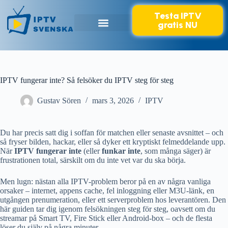
Testa IPTV
gratis NU
IPTV Svenska
Våra priser
Vanliga frågor
Kontakta oss
IPTV fungerar inte? Så felsöker du IPTV steg för steg
Gustav Sören
mars 3, 2026
IPTV
Du har precis satt dig i soffan för matchen eller senaste avsnittet – och
så fryser bilden, hackar, eller så dyker ett kryptiskt felmeddelande upp.
När
IPTV fungerar inte
(eller
funkar inte
, som många säger) är
frustrationen total, särskilt om du inte vet var du ska börja.
Men lugn: nästan alla IPTV-problem beror på en av några vanliga
orsaker – internet, appens cache, fel inloggning eller M3U-länk, en
utgången prenumeration, eller ett serverproblem hos leverantören. Den
här guiden tar dig igenom felsökningen steg för steg, oavsett om du
streamar på Smart TV, Fire Stick eller Android-box – och de flesta
löser du själv på några minuter.