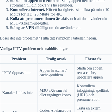
Starta om appen och enheten.
Stäng appen helt och dra ur
strömmen till din box/TV i tio sekunder.
Kontrollera internet.
Kör ett hastighetstest – sikta på minst 10
Mbit/s för HD, 25 Mbit/s för 4K.
Kolla att prenumerationen är aktiv
och att du använder rätt
M3U-/Xtream-uppgifter.
Stäng av VPN
tillfälligt om du använder ett.
Löser det inte problemet? Hitta ditt symptom i tabellen nedan.
Vanliga IPTV-problem och snabblösningar
Problem
Trolig orsak
Första fix
Starta om appen,
Appen kraschar /
IPTV öppnas inte
rensa cache,
cache-problem
uppdatera appen
Kontrollera
M3U-/Xtream-fel
inloggning, spellänk
Kanaler laddas inte
eller utgånget konto
(URL) och
prenumeration
Testa en extern
Codec-/spelarproble