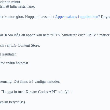
nder en minut.
ätt att hitta nästa gång.
er kontoregion. Hoppa till avsnittet
Appen saknas i app-butiken?
längre
r. Kom ihåg att appen kan heta ”IPTV Smarters” eller ”IPTV Smarters 
ch välj LG Content Store.
 resultaten.
.
 för snabb åtkomst.
nnemang. Det finns två vanliga metoder:
lj ”Logga in med Xtream Codes API” och fyll i:
knisk betydelse).