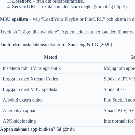
Lösenord
– från din orderbekräftelse.
Server-URL
– exakt som den står i mejlet (kom ihåg http://).
M3U-spellista
– välj ”Load Your Playlist or File/URL” och klistra in d
Tryck på ”Lägg till användare”. Appen laddar nu ner kanaler, filmer och
Jämförelse: installationsmetoder för Samsung & LG (2026)
Metod
S
Installera från TV:ns app-butik
Möjligt om appen
Logga in med Xtream Codes
Stöds av IPTV 
Logga in med M3U-spellista
Stöds oftast
Använd extern enhet
Fire Stick, And
Alternativa appar
Smart IPTV, SE
APK-sideloading
Inte normalt för
Appen saknas i app-butiken? Så gör du