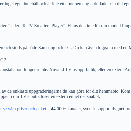
er inget eget innehåll och är inte ett abonnemang – du laddar in ditt e
s” eller ”IPTV Smarters Player”. Finns den inte för din modell funger
den och stöds på både Samsung och LG. Du kan även logga in med en M3
LG?
nstallation fungerar inte. Använd TV:ns app-butik, eller en extern A
av de enklaste uppgraderingarna du kan göra för ditt hemmabio. Kom ihå
ppen i din TV:s butik löser en extern enhet det snabbt.
er
se våra priser och paket
– 44 000+ kanaler, svensk support dygnet run