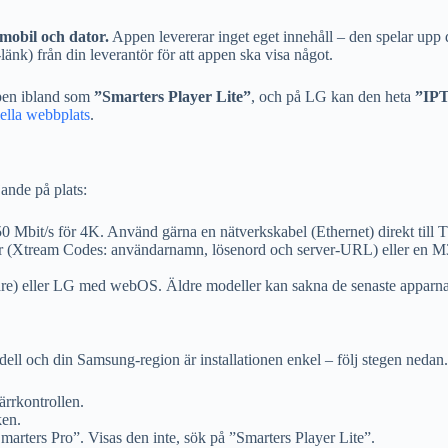
mobil och dator.
Appen levererar inget eget innehåll – den spelar upp
nk) från din leverantör för att appen ska visa något.
pen ibland som
”Smarters Player Lite”
, och på LG kan den heta
”IPT
ella webbplats
.
jande på plats:
Mbit/s för 4K. Använd gärna en nätverkskabel (Ethernet) direkt till TV
r (Xtream Codes: användarnamn, lösenord och server-URL) eller en M3U
e) eller LG med webOS. Äldre modeller kan sakna de senaste apparna i
l och din Samsung-region är installationen enkel – följ stegen nedan.
rrkontrollen.
ken.
marters Pro”. Visas den inte, sök på ”Smarters Player Lite”.