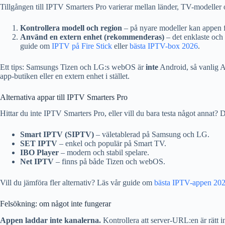
Tillgången till IPTV Smarters Pro varierar mellan länder, TV-modeller o
Kontrollera modell och region
– på nyare modeller kan appen f
Använd en extern enhet (rekommenderas)
– det enklaste och s
guide om
IPTV på Fire Stick
eller
bästa IPTV-box 2026
.
Ett tips: Samsungs Tizen och LG:s webOS är
inte
Android, så vanlig A
app-butiken eller en extern enhet i stället.
Alternativa appar till IPTV Smarters Pro
Hittar du inte IPTV Smarters Pro, eller vill du bara testa något annat?
Smart IPTV (SIPTV)
– väletablerad på Samsung och LG.
SET IPTV
– enkel och populär på Smart TV.
IBO Player
– modern och stabil spelare.
Net IPTV
– finns på både Tizen och webOS.
Vill du jämföra fler alternativ? Läs vår guide om
bästa IPTV-appen 20
Felsökning: om något inte fungerar
Appen laddar inte kanalerna.
Kontrollera att server-URL:en är rätt 