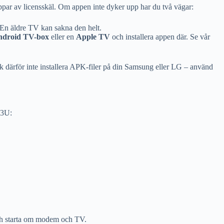
appar av licensskäl. Om appen inte dyker upp har du två vägar:
 En äldre TV kan sakna den helt.
ndroid TV-box
eller en
Apple TV
och installera appen där. Se vår
 därför inte installera APK-filer på din Samsung eller LG – använd
M3U:
 och starta om modem och TV.