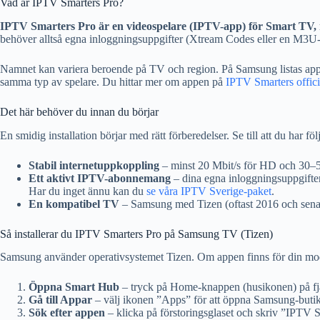
Vad är IPTV Smarters Pro?
IPTV Smarters Pro är en videospelare (IPTV-app) för Smart TV, 
behöver alltså egna inloggningsuppgifter (Xtream Codes eller en M3U-lä
Namnet kan variera beroende på TV och region. På Samsung listas ap
samma typ av spelare. Du hittar mer om appen på
IPTV Smarters offici
Det här behöver du innan du börjar
En smidig installation börjar med rätt förberedelser. Se till att du har föl
Stabil internetuppkoppling
– minst 20 Mbit/s för HD och 30–50 
Ett aktivt IPTV-abonnemang
– dina egna inloggningsuppgifte
Har du inget ännu kan du
se våra IPTV Sverige-paket
.
En kompatibel TV
– Samsung med Tizen (oftast 2016 och senar
Så installerar du IPTV Smarters Pro på Samsung TV (Tizen)
Samsung använder operativsystemet Tizen. Om appen finns för din model
Öppna Smart Hub
– tryck på Home-knappen (husikonen) på fjä
Gå till Appar
– välj ikonen ”Apps” för att öppna Samsung-buti
Sök efter appen
– klicka på förstoringsglaset och skriv ”IPTV S