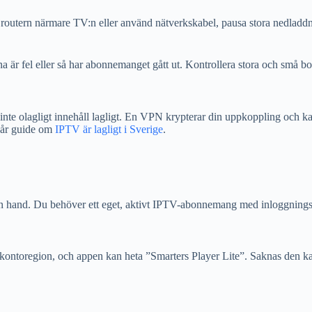
ta routern närmare TV:n eller använd nätverkskabel, pausa stora nedladd
a är fel eller så har abonnemanget gått ut. Kontrollera stora och små b
e olagligt innehåll lagligt. En VPN krypterar din uppkoppling och kan s
 vår guide om
IPTV är lagligt i Sverige
.
egen hand. Du behöver ett eget, aktivt IPTV-abonnemang med inloggnings
-kontoregion, och appen kan heta ”Smarters Player Lite”. Saknas den k