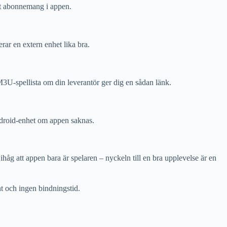
get abonnemang i appen.
ar en extern enhet lika bra.
U-spellista om din leverantör ger dig en sådan länk.
ndroid-enhet om appen saknas.
g att appen bara är spelaren – nyckeln till en bra upplevelse är en
t och ingen bindningstid.