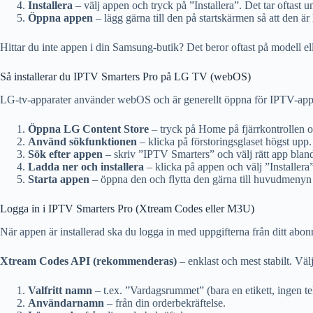
Installera
– välj appen och tryck på ”Installera”. Det tar oftast u
Öppna appen
– lägg gärna till den på startskärmen så att den är l
Hittar du inte appen i din Samsung-butik? Det beror oftast på modell ell
Så installerar du IPTV Smarters Pro på LG TV (webOS)
LG-tv-apparater använder webOS och är generellt öppna för IPTV-appa
Öppna LG Content Store
– tryck på Home på fjärrkontrollen o
Använd sökfunktionen
– klicka på förstoringsglaset högst upp.
Sök efter appen
– skriv ”IPTV Smarters” och välj rätt app bland
Ladda ner och installera
– klicka på appen och välj ”Installera”
Starta appen
– öppna den och flytta den gärna till huvudmenyn
Logga in i IPTV Smarters Pro (Xtream Codes eller M3U)
När appen är installerad ska du logga in med uppgifterna från ditt abo
Xtream Codes API (rekommenderas)
– enklast och mest stabilt. Vä
Valfritt namn
– t.ex. ”Vardagsrummet” (bara en etikett, ingen te
Användarnamn
– från din orderbekräftelse.