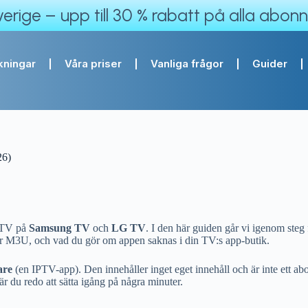
rige – upp till 30 % rabatt på alla abon
ningar
Våra priser
Vanliga frågor
Guider
26)
IPTV på
Samsung TV
och
LG TV
. I den här guiden går vi igenom steg 
 M3U, och vad du gör om appen saknas i din TV:s app-butik.
are
(en IPTV-app). Den innehåller inget eget innehåll och är inte ett a
 du redo att sätta igång på några minuter.