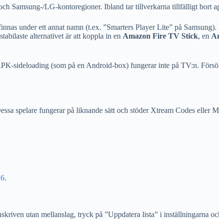
ch Samsung-/LG-kontoregioner. Ibland tar tillverkarna tillfälligt bort 
innas under ett annat namn (t.ex. ”Smarters Player Lite” på Samsung).
tabilaste alternativet är att koppla in en
Amazon Fire TV Stick
, en
A
PK-sideloading (som på en Android-box) fungerar inte på TV:n. Försök
 Dessa spelare fungerar på liknande sätt och stöder Xtream Codes eller 
26
.
inskriven utan mellanslag, tryck på ”Uppdatera lista” i inställningarna