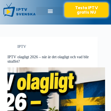
Testa IPTV
gratis NU
IPTV Svenska
Våra priser
Vanliga frågor
Kontakta oss
IPTV
IPTV olagligt 2026 – när är det olagligt och vad blir
straffet?